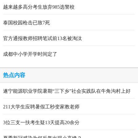
点赞
越来越多高分考生放弃985选警校
泰国校园枪击已致7死
官方通报教师招聘笔试前13名被淘汰
成都中小学开学时间定了
热点内容
遂宁能源职业学院暑期“三下乡”社会实践队在牛角沟村上好
行走的思政大课
211大学生应聘暑假工秒变家教老师
3位三支一扶考生疑13天提高20余分