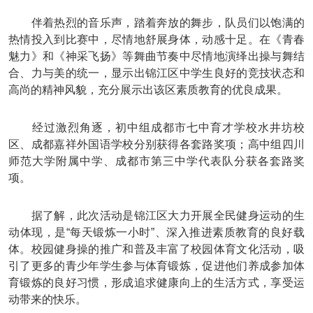
伴着热烈的音乐声，踏着奔放的舞步，队员们以饱满的
热情投入到比赛中，尽情地舒展身体，动感十足。在《青春
魅力》和《神采飞扬》等舞曲节奏中尽情地演绎出操与舞结
合、力与美的统一，显示出锦江区中学生良好的竞技状态和
高尚的精神风貌，充分展示出该区素质教育的优良成果。
经过激烈角逐，初中组成都市七中育才学校水井坊校
区、成都嘉祥外国语学校分别获得各套路奖项；高中组四川
师范大学附属中学、成都市第三中学代表队分获各套路奖
项。
据了解，此次活动是锦江区大力开展全民健身运动的生
动体现，是“每天锻炼一小时”、深入推进素质教育的良好载
体。校园健身操的推广和普及丰富了校园体育文化活动，吸
引了更多的青少年学生参与体育锻炼，促进他们养成参加体
育锻炼的良好习惯，形成追求健康向上的生活方式，享受运
动带来的快乐。