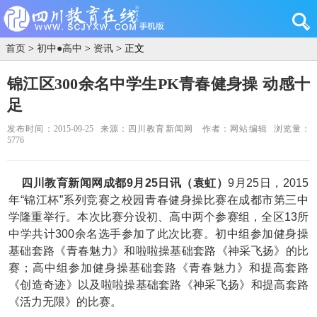
首页
>
初中●高中
>
资讯
> 正文
锦江区300余名中学生PK青春健身操 动感十
足
发布时间：2015-09-25
来源：四川教育新闻网
作者：网站编辑
浏览量：
5776
四川教育新闻网成都9月25日讯（袁虹）
9月25日，2015
年“锦江杯”系列竞赛之校园青春健身操比赛在成都市第三中
学隆重举行。本次比赛分设初、高中两个参赛组，全区13所
中学共计300余名选手参加了此次比赛。初中组参加健身操
基础套路《青春魅力》和啦啦操基础套路《神采飞扬》的比
赛；高中组参加健身操基础套路《青春魅力》和提高套路
《创造奇迹》以及啦啦操基础套路《神采飞扬》和提高套路
《活力无限》的比赛。