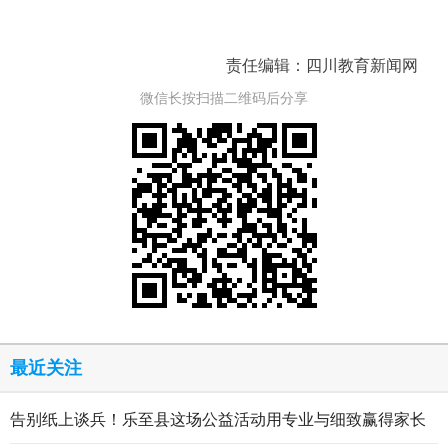
责任编辑：四川教育新闻网
微信长按扫描二维码后分享
最近关注
告别纸上谈兵！乐至县这场公益活动用专业与细致赢得家长