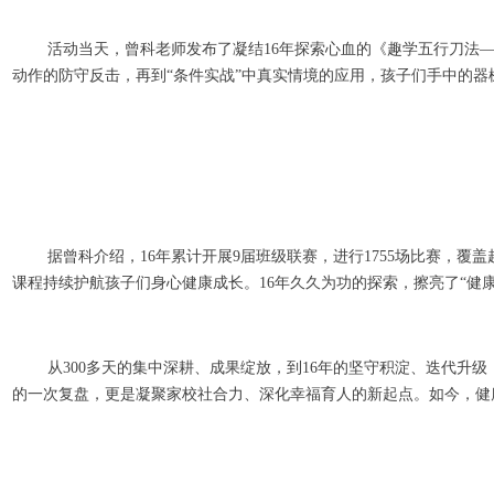
活动当天，曾科老师发布了凝结16年探索心血的《趣学五行刀法
动作的防守反击，再到“条件实战”中真实情境的应用，孩子们手中的
据曾科介绍，16年累计开展9届班级联赛，进行1755场比赛，覆
课程持续护航孩子们身心健康成长。16年久久为功的探索，擦亮了“健
从300多天的集中深耕、成果绽放，到16年的坚守积淀、迭代升
的一次复盘，更是凝聚家校社合力、深化幸福育人的新起点。如今，健