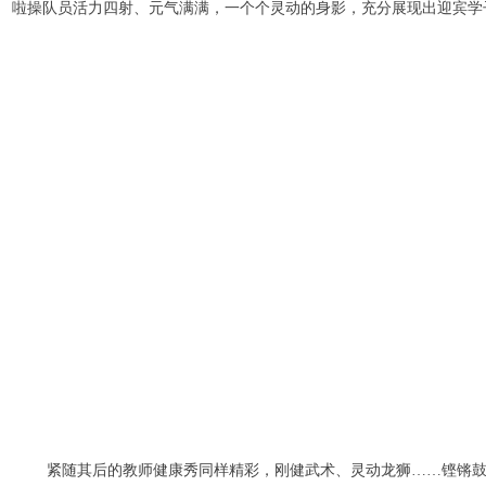
啦操队员活力四射、元气满满，一个个灵动的身影，充分展现出迎宾学
紧随其后的教师健康秀同样精彩，刚健武术、灵动龙狮……铿锵