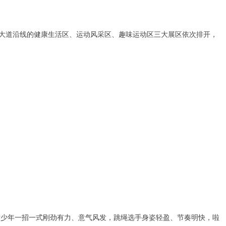
果大道沿线的健康生活区、运动风采区、趣味运动区三大展区依次排开，
术少年一招一式刚劲有力、意气风发，跳绳选手身姿轻盈、节奏明快，啦