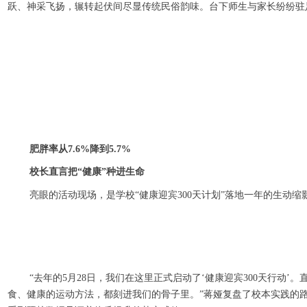
跃、神采飞扬，辗转起伏间尽显传统民俗韵味。台下师生与家长纷纷驻
肥胖率从7.6%降到5.7%
校长直言把“健康”种进生命
亮眼的活动现场，是学校“健康迎宾300天计划”落地一年的生
“去年的5月28日，我们在这里正式启动了‘健康迎宾300天行
食、健康的运动方法，都刻进我们的骨子里。”蒋娅复盘了校本实践的路径，