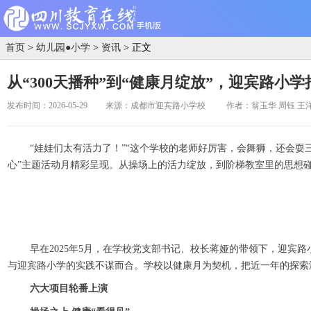
首页
>
幼儿园●小学
>
资讯
> 正文
从“300天播种”到“健康月绽放”，迎宾路小学
发布时间：2026-05-29
来源：成都市迎宾路小学校
作者：翁玉华 周钰 王
“娃娃们太有活力了！”“这个学校的老师好厉害，会舞狮，还会耍三节
心”主题活动月精彩呈现。从操场上的活力绽放，到阶梯教室里的思想碰
早在2025年5月，在学校党支部书记、校长蒋娅的带领下，迎宾路小
与迎宾路小学的实践不谋而合。学校以健康月为契机，把近一年的探索
六大项目轮番上演