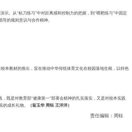
示。从“粘刀练习”中对距离感和控制力的把握，到“喂靶练习”中固定
倡导的规则意识与合作精神。
%。这套校本教材的推出，旨在推动中华传统体育文化在校园落地生根，以特色
践，既是对教育部“健康第一”部署会精神的扎实落实，又是对校本实践
实的成长礼物。
（翁玉华 周钰 王洋洋）
责任编辑：周钰