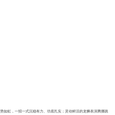
气势如虹，一招一式沉稳有力、功底扎实；灵动鲜活的龙狮表演腾挪跳