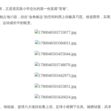
演，正是迎宾路小学交出的第一份直观“答卷”。
学校占地15亩，但在“金角银边”的空间利用上却极具巧思。校道两旁，宾
、运动成长中的蜕变。
球、啦啦操、篮球六大项目轮番上演。足球小将脚下生风、驰骋绿茵，武