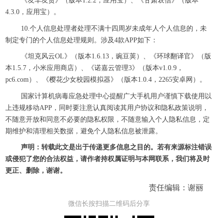
《友车友货》（版本1.2.2，应用宝）、《甘肃农信》（版本
4.3.0，应用宝）。
10.个人信息处理者处理不满十四周岁未成年人个人信息的，未
制定专门的个人信息处理规则。涉及4款APP如下：
《坦克风云OL》（版本1.6.13，豌豆荚）、《环球翻译官》（版
本1.5.7，小米应用商店）、《诺嘉云管理3》（版本v1.0.9，
pc6.com）、《樱花少女校园模拟器》（版本1.0.4，2265安卓网）。
国家计算机病毒应急处理中心提醒广大手机用户谨慎下载使用以
上违规移动APP，同时要注意认真阅读其用户协议和隐私政策说明，
不随意开放和同意不必要的隐私权限，不随意输入个人隐私信息，定
期维护和清理相关数据，避免个人隐私信息被泄露。
声明：转载此文是出于传递更多信息之目的。若有来源标注错误
或侵犯了您的合法权益，请作者持权属证明与本网联系，我们将及时
更正、删除，谢谢。
责任编辑：谢丽
微信长按扫描二维码后分享