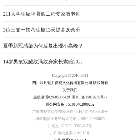
行走的思政大课
211大学生应聘暑假工秒变家教老师
3位三支一扶考生疑13天提高20余分
夏季新冠感染为何反复出现小高峰？
14岁男孩双腿纹满纹身家长索赔20万
Copyright © 2010-2021
四川非凡魅力影视文化传播有限公司 版权所有
关于我们
热线电话028-85056429
蜀ICP备15019259号-3
川公网安备：51010402000252
广播电视节目制作经营许可证(川)字第00850号
增值电信业务经营许可证：川B2-20200029
川网文〔2022〕3363-037号
川广审批准字[2019]13号