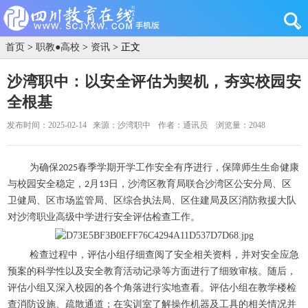
首页
>
职教●高校
>
资讯
> 正文
沙湾职中：以安全评估为契机，夯实校园安
全根基
发布时间：2025-02-14
来源：沙湾职中
作者：通讯员
浏览量：2048
为确保
春季学期开学工作安全有序进行，
保障师生生命健康
2025
与校园安全稳定
，
月
日，沙湾区教育局联合沙湾区公安分局、区
2
13
卫健局、区市场监管局、区综合执法局、区住建局及区消防救援大队
对沙湾职业高级中学
进行
安全评估检查工作。
检查过程中，评估小组仔细查阅了安全相关资料，
并对
安全应急
预案的科学性以及安全教育活动记录等方面进行了细致审核。
随后，
评估小组又
深入校园的各个角落
进行
实地查看
。
评估小组在教学楼检
查消防设施、疏散通道；
在实训
室了解
操作机器及工具的
相关情况并