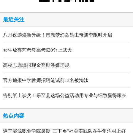
最近关注
八月夜游焕新升级！南湖梦幻岛昆虫奇遇季限时开启
女生放弃艺考凭高考630分上武大
高校志愿填报现金奖励涉嫌违规
官方通报中学教师招聘笔试前13名被淘汰
告别纸上谈兵！乐至县这场公益活动用专业与细致赢得家长
点赞
热点内容
遂宁能源职业学院暑期“三下乡”社会实践队在牛角沟村上好