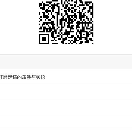
打磨定稿的跋涉与顿悟