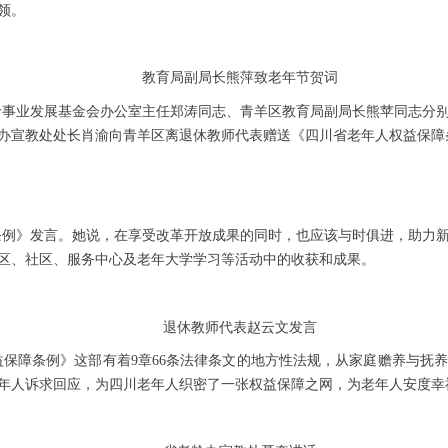
领。
教育局副局长熊萍致老年节贺词
龄事业发展基金会办公室主任郑涛同志、青羊区教育局副局长熊苹同志分
办宣教处处长肖渝向青羊区离退休教师代表赠送《四川省老年人权益保障
例》发言。她说，在享受改革开放成果的同时，也应该与时俱进，助力新
区、社区、服务中心及老年大学学习等活动中的收获和成果。
退休教师代表赵云文发言
保障条例》这部有着9章66条法律条文的地方性法规，从家庭赡养与抚
年人诉求回应，为四川老年人织密了一张权益保障之网，为老年人安度幸