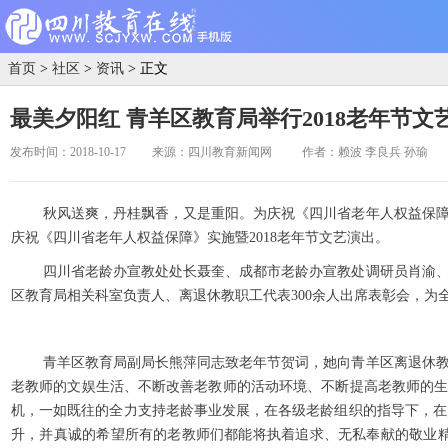
首页
>
社区
>
资讯
> 正文
最美夕阳红 青羊区教育局举行2018老年节文
发布时间：2018-10-17
来源：四川教育新闻网
作者：赖波 李良兵 孙瑜
秋风送爽，丹桂飘香，又是重阳。为庆祝《四川省老年人权益保障
庆祝《四川省老年人权益保障》实施暨2018老年节文艺演出。
四川省老龄办宣教处处长聂奎、成都市老龄办宣教处调研员肖渝
区教育局相关科室负责人、离退休教职工代表300余人出席表彰会，为
青羊区教育局副局长熊萍同志致老年节贺词，她向青羊区离退休
老教师的文娱生活、不断改善老教师的活动环境、不断提高老教师的生
机，一如既往的全力支持老龄事业发展，在各级老龄组织的指导下，在
升，并真诚的希望所有的老教师们都能将执着追求、无私奉献的敬业