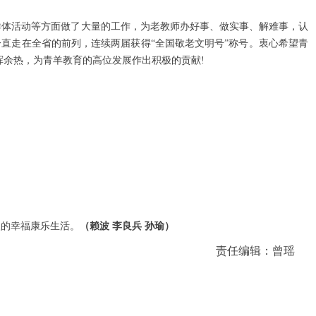
群体活动等方面做了大量的工作，为老教师办好事、做实事、解难事，认
直走在全省的前列，连续两届获得“全国敬老文明号”称号。衷心希望青
挥余热，为青羊教育的高位发展作出积极的贡献!
依的幸福康乐生活。
（赖波 李良兵 孙瑜）
责任编辑：曾瑶