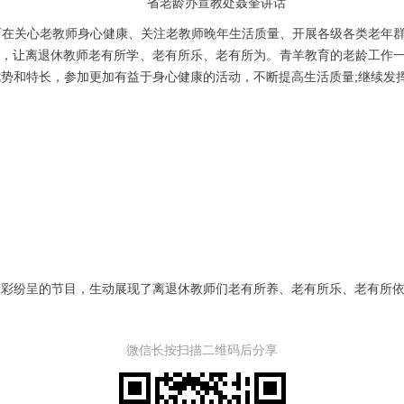
省老龄办宣教处聂奎讲话
育在关心老教师身心健康、关注老教师晚年生活质量、开展各级各类老年
，让离退休教师老有所学、老有所乐、老有所为。青羊教育的老龄工作一
优势和特长，参加更加有益于身心健康的活动，不断提高生活质量;继续发
等精彩纷呈的节目，生动展现了离退休教师们老有所养、老有所乐、老有所
微信长按扫描二维码后分享