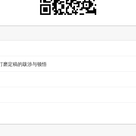
打磨定稿的跋涉与顿悟