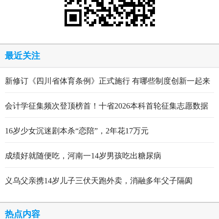
最近关注
新修订《四川省体育条例》正式施行 有哪些制度创新一起来
看
会计学征集频次登顶榜首！十省2026本科首轮征集志愿数据
出炉
16岁少女沉迷剧本杀“恋陪”，2年花17万元
成绩好就随便吃，河南一14岁男孩吃出糖尿病
义乌父亲携14岁儿子三伏天跑外卖，消融多年父子隔阂
热点内容