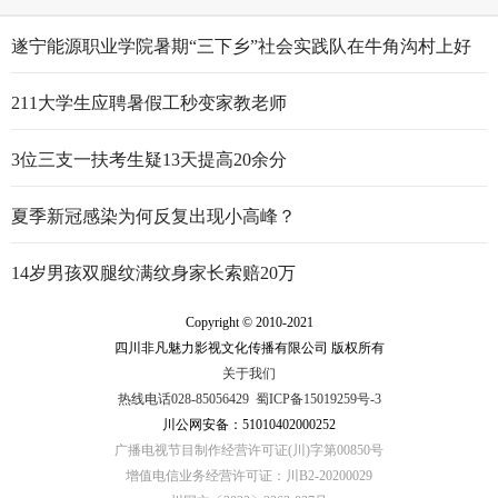
遂宁能源职业学院暑期“三下乡”社会实践队在牛角沟村上好
行走的思政大课
211大学生应聘暑假工秒变家教老师
3位三支一扶考生疑13天提高20余分
夏季新冠感染为何反复出现小高峰？
14岁男孩双腿纹满纹身家长索赔20万
Copyright © 2010-2021
四川非凡魅力影视文化传播有限公司 版权所有
关于我们
热线电话028-85056429
蜀ICP备15019259号-3
川公网安备：51010402000252
广播电视节目制作经营许可证(川)字第00850号
增值电信业务经营许可证：川B2-20200029