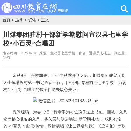
首页
>
达州
>
资讯
> 正文
川煤集团驻村干部新学期慰问宣汉县七里学
校“小百灵”合唱团
发布时间：2025-09-10
来源：宣汉县七里学校
作者：通讯员 杨登云
浏览量：
3463
金秋9月，丹桂飘香。2025年秋季开学之际，川煤集团驻宣汉县
天生镇塔坝村第一书记佘春一行，于9月9日专程前往七里学校，为该
校“小百灵”合唱团的孩子们送去暖心关怀。
慰问现场，佘春书记一行亲手为每位孩子送上书包、画笔、文具
盒等精心准备的文具，将关爱与鼓励装进“新学期礼物”。收到礼物
的“小百灵”们以歌传情，深情演唱《让世界赠与我》《萱草花》等歌