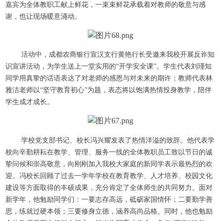
嘉宾为全体教职工献上鲜花，一束束鲜花承载着对教师的敬意与感
谢，也让现场暖意涌动。
活动中，成都农商银行宣汉支行黄艳行长受邀来我校开展反诈知
识宣讲活动，为学生送上一堂实用的“开学安全课”。学生代表刘瑾知
同学用真挚的话语表达了对老师的感恩与对未来的期许；教师代表林
雅洁老师以“坚守教育初心”为题，表态将以饱满热情投身教学，陪伴
学生成才成长。
学校党支部书记、校长冯兴耀发表了热情洋溢的致辞。他代表学
校向辛勤耕耘在教学、管理、服务一线的全体教职员工致以节日的诚
挚问候和崇高敬意，向刚刚加入我校大家庭的新同学表示最热烈的欢
迎。冯校长回顾了过去一学年学校在教育教学、人才培养、校园文化
建设等方面取得的丰硕成果，充分肯定了全体师生的共同努力。面对
新学年，他勉励同学们：一要志存高远，砥砺家国情怀；二要勤学善
思，练就过硬本领；三要修身立德，涵养高尚品格。同时，他也勉励