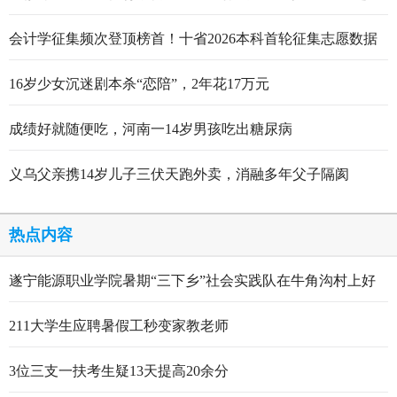
看
会计学征集频次登顶榜首！十省2026本科首轮征集志愿数据
出炉
16岁少女沉迷剧本杀“恋陪”，2年花17万元
成绩好就随便吃，河南一14岁男孩吃出糖尿病
义乌父亲携14岁儿子三伏天跑外卖，消融多年父子隔阂
热点内容
遂宁能源职业学院暑期“三下乡”社会实践队在牛角沟村上好
行走的思政大课
211大学生应聘暑假工秒变家教老师
3位三支一扶考生疑13天提高20余分