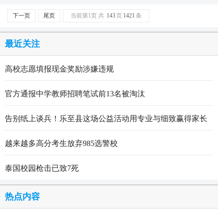
下一页
尾页
当前第1页 共
143
页
1421
条
最近关注
高校志愿填报现金奖励涉嫌违规
官方通报中学教师招聘笔试前13名被淘汰
告别纸上谈兵！乐至县这场公益活动用专业与细致赢得家长
点赞
越来越多高分考生放弃985选警校
泰国校园枪击已致7死
热点内容