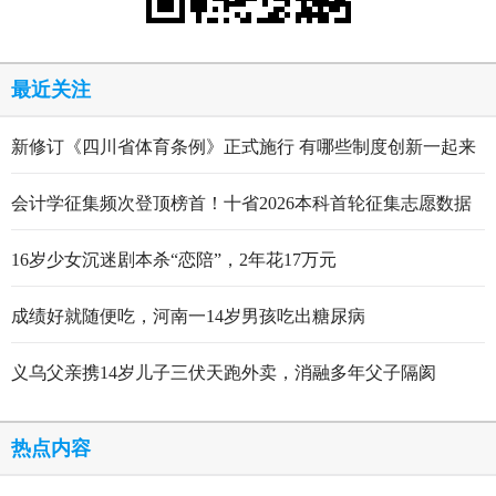
最近关注
新修订《四川省体育条例》正式施行 有哪些制度创新一起来
看
会计学征集频次登顶榜首！十省2026本科首轮征集志愿数据
出炉
16岁少女沉迷剧本杀“恋陪”，2年花17万元
成绩好就随便吃，河南一14岁男孩吃出糖尿病
义乌父亲携14岁儿子三伏天跑外卖，消融多年父子隔阂
热点内容