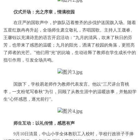
仪式开场：光之序章，情满校园
在庄严的国歌声中，护旗队迈着整齐的步伐护送国旗入场。随着
五星红旗冉冉升起，全场师生肃立敬礼，齐唱国歌。主持人王晟睿、
王馨钰以充满诗意的语言开启活动：“九月的清风，吹来了秋日的芬
芳，也带来了感恩的温暖；九月的阳光，洒满了校园的角落，更照亮
了师者的光芒。”他们用“光”的比喻，生动诠释了教师在学生成长中的
指引作用，引发全场共鸣。
国旗下，学校易老师作为教师代表发言。他以“三尺讲台育桃
李，一支粉笔写春秋”为引，回顾了从教生涯中的温暖故事，并勉励学
生“心怀感恩，逐光前行”。
师生互动：以礼传情，感恩有声
9月10日清晨，中山小学全体教职工入校时，学校行政班子手捧