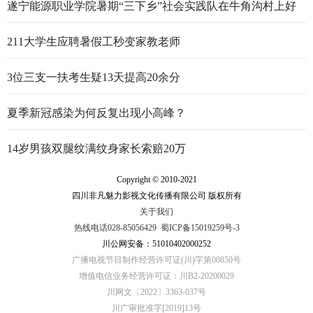
遂宁能源职业学院暑期“三下乡”社会实践队在牛角沟村上好
行走的思政大课
211大学生应聘暑假工秒变家教老师
3位三支一扶考生疑13天提高20余分
夏季新冠感染为何反复出现小高峰？
14岁男孩双腿纹满纹身家长索赔20万
Copyright © 2010-2021
四川非凡魅力影视文化传播有限公司 版权所有
关于我们
热线电话028-85056429
蜀ICP备15019259号-3
川公网安备：51010402000252
广播电视节目制作经营许可证(川)字第00850号
增值电信业务经营许可证：川B2-20200029
川网文〔2022〕3363-037号
川广审批准字[2019]13号