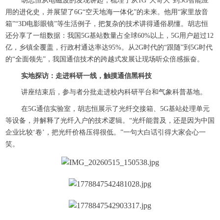
胡志恒从电磁波的发现讲起，梳理了从1G“大哥大”到5G智能应
用的进化史，并展望了6G“空天地海一体化”的未来。他用“家里放音
箱”“3D电影眼镜”等生活例子，把复杂的技术讲得通俗易懂。胡志恒
还分享了一组数据：我国5G基站数量占全球60%以上，5G用户超过12
亿，乡镇全覆盖，行政村通达率达95%。从2G时代的“跟随”到5G时代
的“全面领先”，我国通信技术的跨越式发展让现场听众倍感振奋。
实地探访：走进科研一线，触摸通信黑科技
讲座结束后，参与者分批走进校内科研平台和气象科普基地。
在5G通信实验室，胡志恒展示了光纤交接箱、5G基站处理单元
等设备，并解释了光纤入户的技术逻辑。“光纤能普及，还是因为中国
企业比较‘卷’，把光纤价格压得很低。”一句大白话引得大家会心一
笑。