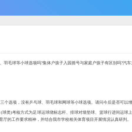
4
、羽毛球等小球选项吗?集体户孩子入园摇号与家庭户孩子有区别吗?汽车
三个选项，没有乒乓球、羽毛球和网球等小球选项。请问今后是否可以增
(球类)考核方式为足球运球绕标志杆、排球对墙垫球、篮球行进间运球
育厅的工作要求精神，并结合我市学校相关体育项目开展情况认真研判。