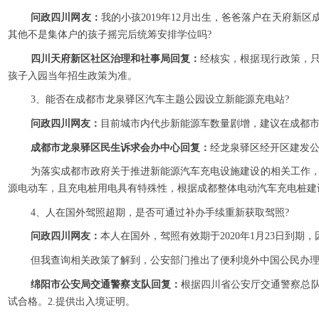
问政四川网友：
我的小孩2019年12月出生，爸爸落户在天府
其他不是集体户的孩子摇完后统筹安排学位吗?
四川天府新区社区治理和社事局回复：
经核实，根据现行政策，
孩子入园当年招生政策为准。
3、能否在成都市龙泉驿区汽车主题公园设立新能源充电站?
问政四川网友：
目前城市内代步新能源车数量剧增，建议在成都
成都市龙泉驿区民生诉求会办中心回复：
经龙泉驿区经开区建发公
为落实成都市政府关于推进新能源汽车充电设施建设的相关工作
源电动车，且充电桩用电具有特殊性，根据成都整体电动汽车充电桩建
4、人在国外驾照超期，是否可通过补办手续重新获取驾照?
问政四川网友：
本人在国外，驾照有效期于2020年1月23日到
但我查询相关政策了解到，公安部门推出了便利境外中国公民办理
绵阳市公安局交通警察支队回复：
根据四川省公安厅交通警察总队
试合格。2.提供出入境证明。