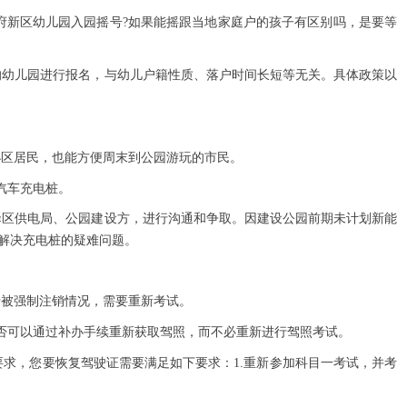
天府新区幼儿园入园摇号?如果能摇跟当地家庭户的孩子有区别吗，是要等
的幼儿园进行报名，与幼儿户籍性质、落户时间长短等无关。具体政策以
小区居民，也能方便周末到公园游玩的市民。
汽车充电桩。
驿区供电局、公园建设方，进行沟通和争取。因建设公园前期未计划新能
解决充电桩的疑难问题。
于被强制注销情况，需要重新考试。
否可以通过补办手续重新获取驾照，而不必重新进行驾照考试。
求，您要恢复驾驶证需要满足如下要求：1.重新参加科目一考试，并考