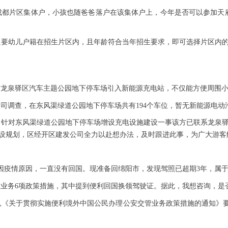
新区成都片区集体户，小孩也随爸爸落户在该集体户上，今年是否可以参加
只要幼儿户籍在招生片区内，且年龄符合当年招生要求，即可选择片区内
市龙泉驿区汽车主题公园地下停车场引入新能源充电站，不仅能方便周围
司调查，在东风渠绿道公园地下停车场共有194个车位，暂无新能源电动
，针对东风渠绿道公园地下停车场增设充电设施建设一事该方已联系龙泉
设规划，区经开区建发公司全力以赴想办法，及时跟进此事，为广大游客
期，因疫情原因，一直没有回国。现准备回绵阳市，发现驾照已超期3年，属
业务6项政策措施，其中提到便利回国换领驾驶证。据此，我想咨询，是
《关于贯彻实施便利境外中国公民办理公安交管业务政策措施的通知》要