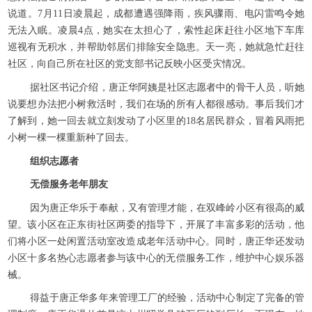
说道。7月11日凌晨起，成都遭遇强降雨，疾风骤雨、电闪雷鸣令她
无法入眠。凌晨4点，她实在太担心了，索性起床赶往小区地下车库
巡视有无积水，并帮助邻居们排除安全隐患。天一亮，她就急忙赶往
社区，向自己所在社区的党支部书记反映小区受灾情况。
据社区书记介绍，唐正华阿姨是社区志愿者中的骨干人员，听她
说要想办法把小树救活时，我们在场的所有人都很感动。事后我们才
了解到，她一回去就立刻发动了小区里的18名居民群众，冒着风雨把
小树一棵一棵重新种了回去。
组织志愿者
无偿服务老年朋友
因为唐正华乐于奉献，又有管理才能，在双峰岭小区有很高的威
望。该小区在正东街社区两委的指导下，开展了丰富多彩的活动，他
们将小区一处闲置活动室改造成老年活动中心。同时，唐正华还发动
小区十多名热心志愿者参与该中心的无偿服务工作，维护中心娱乐器
械。
得益于唐正华多年来管理工厂的经验，活动中心制定了完备的管