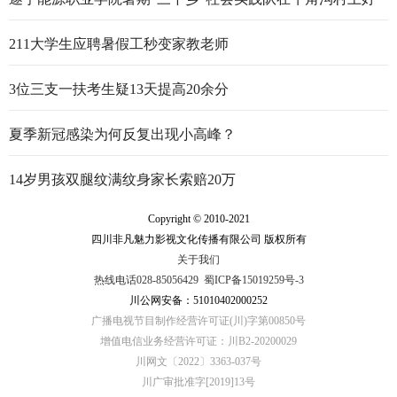
行走的思政大课
211大学生应聘暑假工秒变家教老师
3位三支一扶考生疑13天提高20余分
夏季新冠感染为何反复出现小高峰？
14岁男孩双腿纹满纹身家长索赔20万
Copyright © 2010-2021
四川非凡魅力影视文化传播有限公司 版权所有
关于我们
热线电话028-85056429
蜀ICP备15019259号-3
川公网安备：51010402000252
广播电视节目制作经营许可证(川)字第00850号
增值电信业务经营许可证：川B2-20200029
川网文〔2022〕3363-037号
川广审批准字[2019]13号