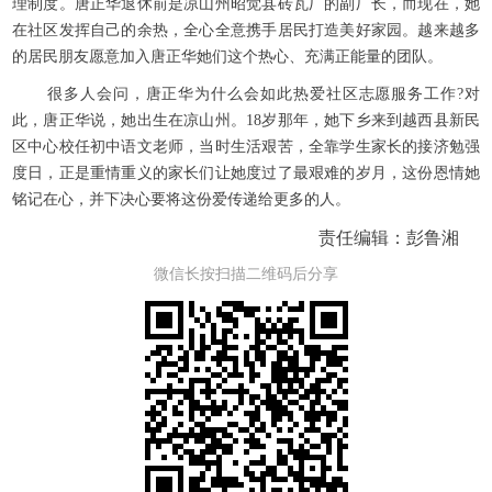
理制度。唐正华退休前是凉山州昭觉县砖瓦厂的副厂长，而现在，她
在社区发挥自己的余热，全心全意携手居民打造美好家园。越来越多
的居民朋友愿意加入唐正华她们这个热心、充满正能量的团队。
很多人会问，唐正华为什么会如此热爱社区志愿服务工作?对
此，唐正华说，她出生在凉山州。18岁那年，她下乡来到越西县新民
区中心校任初中语文老师，当时生活艰苦，全靠学生家长的接济勉强
度日，正是重情重义的家长们让她度过了最艰难的岁月，这份恩情她
铭记在心，并下决心要将这份爱传递给更多的人。
责任编辑：彭鲁湘
微信长按扫描二维码后分享