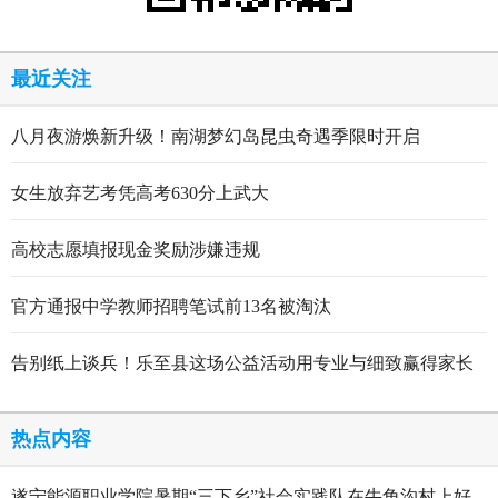
最近关注
八月夜游焕新升级！南湖梦幻岛昆虫奇遇季限时开启
女生放弃艺考凭高考630分上武大
高校志愿填报现金奖励涉嫌违规
官方通报中学教师招聘笔试前13名被淘汰
告别纸上谈兵！乐至县这场公益活动用专业与细致赢得家长
点赞
热点内容
遂宁能源职业学院暑期“三下乡”社会实践队在牛角沟村上好