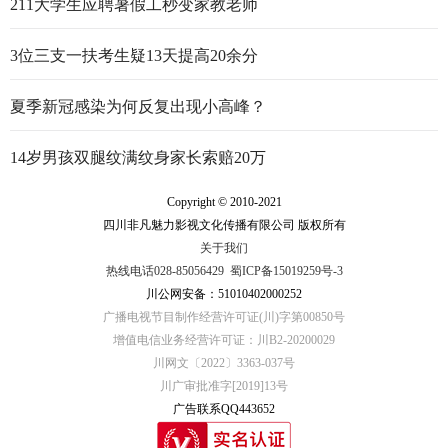
211大学生应聘暑假工秒变家教老师
3位三支一扶考生疑13天提高20余分
夏季新冠感染为何反复出现小高峰？
14岁男孩双腿纹满纹身家长索赔20万
Copyright © 2010-2021
四川非凡魅力影视文化传播有限公司 版权所有
关于我们
热线电话028-85056429
蜀ICP备15019259号-3
川公网安备：51010402000252
广播电视节目制作经营许可证(川)字第00850号
增值电信业务经营许可证：川B2-20200029
川网文〔2022〕3363-037号
川广审批准字[2019]13号
广告联系QQ443652