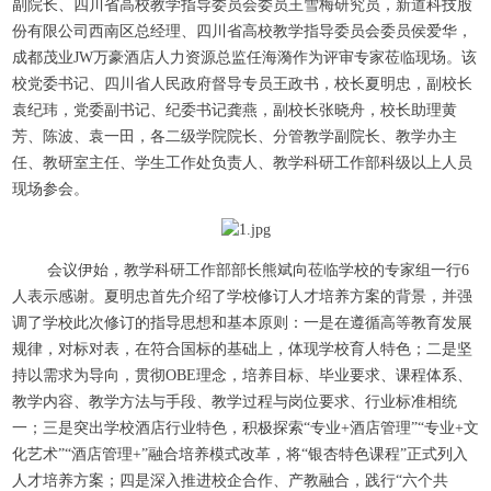
副院长、四川省高校教学指导委员会委员王雪梅研究员，新道科技股
份有限公司西南区总经理、四川省高校教学指导委员会委员侯爱华，
成都茂业JW万豪酒店人力资源总监任海漪作为评审专家莅临现场。该
校党委书记、四川省人民政府督导专员王政书，校长夏明忠，副校长
袁纪玮，党委副书记、纪委书记龚燕，副校长张晓舟，校长助理黄
芳、陈波、袁一田，各二级学院院长、分管教学副院长、教学办主
任、教研室主任、学生工作处负责人、教学科研工作部科级以上人员
现场参会。
会议伊始，教学科研工作部部长熊斌向莅临学校的专家组一行6
人表示感谢。夏明忠首先介绍了学校修订人才培养方案的背景，并强
调了学校此次修订的指导思想和基本原则：一是在遵循高等教育发展
规律，对标对表，在符合国标的基础上，体现学校育人特色；二是坚
持以需求为导向，贯彻OBE理念，培养目标、毕业要求、课程体系、
教学内容、教学方法与手段、教学过程与岗位要求、行业标准相统
一；三是突出学校酒店行业特色，积极探索“专业+酒店管理”“专业+文
化艺术”“酒店管理+”融合培养模式改革，将“银杏特色课程”正式列入
人才培养方案；四是深入推进校企合作、产教融合，践行“六个共