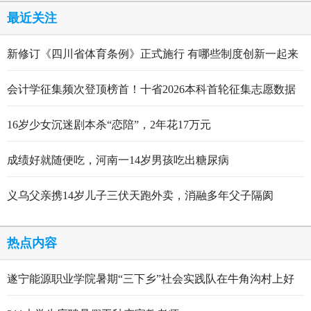
最近关注
新修订《四川省体育条例》正式施行 有哪些制度创新一起来
看
会计学征集频次登顶榜首！十省2026本科首轮征集志愿数据
出炉
16岁少女沉迷剧本杀“恋陪”，2年花17万元
成绩好就随便吃，河南一14岁男孩吃出糖尿病
义乌父亲携14岁儿子三伏天跑外卖，消融多年父子隔阂
热点内容
遂宁能源职业学院暑期“三下乡”社会实践队在牛角沟村上好
行走的思政大课