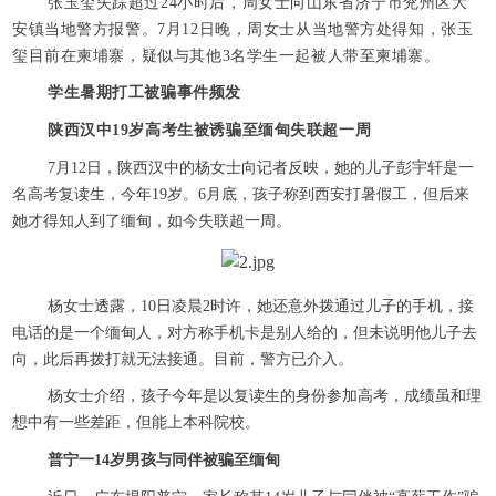
张玉玺失踪超过24小时后，周女士向山东省济宁市兖州区大
安镇当地警方报警。7月12日晚，周女士从当地警方处得知，张玉
玺目前在柬埔寨，疑似与其他3名学生一起被人带至柬埔寨。
学生暑期打工被骗事件频发
陕西汉中19岁高考生被诱骗至缅甸失联超一周
7月12日，陕西汉中的杨女士向记者反映，她的儿子彭宇轩是一
名高考复读生，今年19岁。6月底，孩子称到西安打暑假工，但后来
她才得知人到了缅甸，如今失联超一周。
杨女士透露，10日凌晨2时许，她还意外拨通过儿子的手机，接
电话的是一个缅甸人，对方称手机卡是别人给的，但未说明他儿子去
向，此后再拨打就无法接通。目前，警方已介入。
杨女士介绍，孩子今年是以复读生的身份参加高考，成绩虽和理
想中有一些差距，但能上本科院校。
普宁一14岁男孩与同伴被骗至缅甸