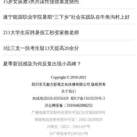
15岁女孩遭5男共谋性侵致重度烧伤
遂宁能源职业学院暑期“三下乡”社会实践队在牛角沟村上好
行走的思政大课
211大学生应聘暑假工秒变家教老师
3位三支一扶考生疑13天提高20余分
夏季新冠感染为何反复出现小高峰？
Copyright © 2010-2021
四川非凡魅力影视文化传播有限公司 版权所有
关于我们
热线电话028-85056429
蜀ICP备15019259号-3
川公网安备：51010402000252
广播电视节目制作经营许可证(川)字第00850号
增值电信业务经营许可证：川B2-20200029
川网文〔2022〕3363-037号
川广审批准字[2019]13号