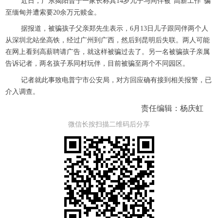
近日，广东揭阳普宁一家长称其14岁儿子与同伴被“高薪工作”骗
至缅甸并遭索要20余万元赎金。
据报道，被骗孩子父亲郑先生表示，6月13日儿子跟同伴两个人
从深圳北站坐高铁，经过广州到广西，然后到昆明后失联。两人可能
在网上看到高薪聘请广告，就这样被骗过去了。另一名被骗孩子亲属
告诉记者，两名孩子系同村玩伴，目前被骗至两个不同园区。
记者就此事致电普宁市公安局，对方回应确有接到相关报警，已
介入调查。
责任编辑：杨庆虹
微信长按扫描二维码后分享