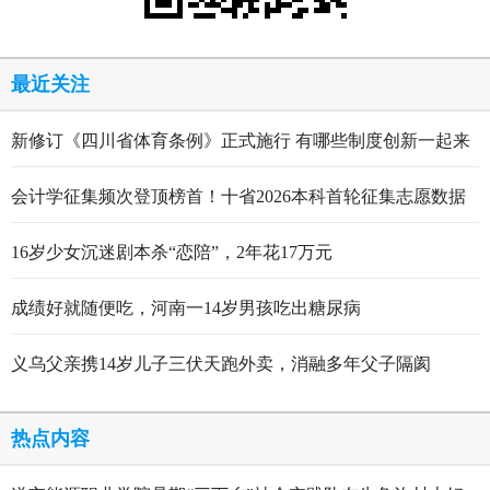
最近关注
新修订《四川省体育条例》正式施行 有哪些制度创新一起来
看
会计学征集频次登顶榜首！十省2026本科首轮征集志愿数据
出炉
16岁少女沉迷剧本杀“恋陪”，2年花17万元
成绩好就随便吃，河南一14岁男孩吃出糖尿病
义乌父亲携14岁儿子三伏天跑外卖，消融多年父子隔阂
热点内容