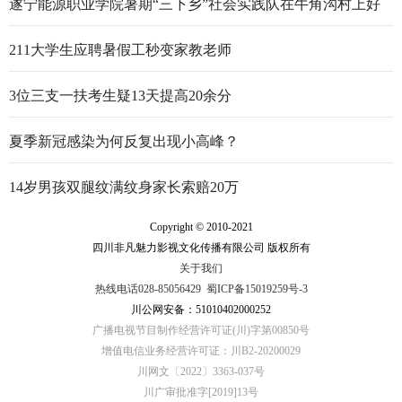
遂宁能源职业学院暑期“三下乡”社会实践队在牛角沟村上好
行走的思政大课
211大学生应聘暑假工秒变家教老师
3位三支一扶考生疑13天提高20余分
夏季新冠感染为何反复出现小高峰？
14岁男孩双腿纹满纹身家长索赔20万
Copyright © 2010-2021
四川非凡魅力影视文化传播有限公司 版权所有
关于我们
热线电话028-85056429
蜀ICP备15019259号-3
川公网安备：51010402000252
广播电视节目制作经营许可证(川)字第00850号
增值电信业务经营许可证：川B2-20200029
川网文〔2022〕3363-037号
川广审批准字[2019]13号