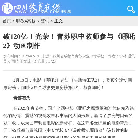
首页
>
职教●高校
>
资讯
> 正文
破120亿！光荣！青苏职中教师参与《哪吒
2》动画制作
发布时间：2025-02-19
来源：四川省成都市青苏职业中专学校
作者：李林 通讯
员 沈雨晴 王文琼
浏览量：3723
2月18日，电影《哪吒2》超过《头脑特工队2》，登顶全球动画
票房榜，同时位居全球影史票房榜第8名，恭喜哪吒！
青苏有为
在2025年春节档，国产动画电影《哪吒之魔童闹海》凭借精彩绝
伦的剧情、震撼的视觉效果和丰满的人物形象，赢得了票房与口碑的
双丰收，成为国产动画电影的新标杆。在这部备受瞩目的电影背后，
四川省成都市青苏职业中专学校专业课教师沈雨晴参与该影片的制
作，彰显了学校动漫与游戏设计专业的发展实力与教育成果。