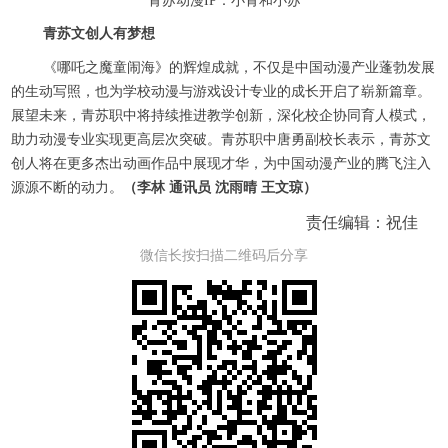
青苏动漫IP：小青和小苏
青苏文创人有梦想
《哪吒之魔童闹海》的辉煌成就，不仅是中国动漫产业蓬勃发展
的生动写照，也为学校动漫与游戏设计专业的成长开启了崭新篇章。
展望未来，青苏职中将持续推进教学创新，深化校企协同育人模式，
助力动漫专业实现更高层次突破。青苏职中唐勇副校长表示，青苏文
创人将在更多杰出动画作品中展现才华，为中国动漫产业的腾飞注入
源源不断的动力。
（李林 通讯员 沈雨晴 王文琼）
责任编辑：祝佳
微信长按扫描二维码后分享