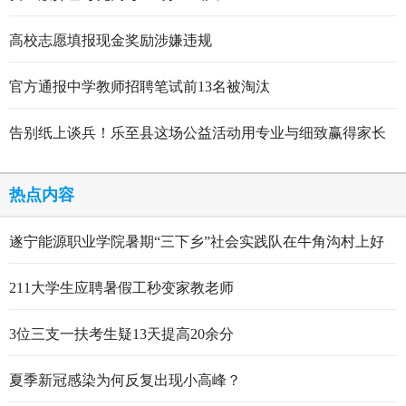
高校志愿填报现金奖励涉嫌违规
官方通报中学教师招聘笔试前13名被淘汰
告别纸上谈兵！乐至县这场公益活动用专业与细致赢得家长
点赞
热点内容
遂宁能源职业学院暑期“三下乡”社会实践队在牛角沟村上好
行走的思政大课
211大学生应聘暑假工秒变家教老师
3位三支一扶考生疑13天提高20余分
夏季新冠感染为何反复出现小高峰？