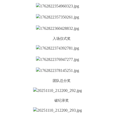
入场仪式奖
团队总分奖
破纪录奖