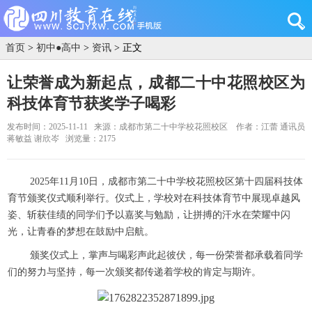
首页
>
初中●高中
>
资讯
> 正文
让荣誉成为新起点，成都二十中花照校区为
科技体育节获奖学子喝彩
发布时间：2025-11-11
来源：成都市第二十中学校花照校区
作者：江蕾 通讯员
蒋敏益 谢欣岑
浏览量：2175
2025年11月10日，成都市第二十中学校花照校区第十四届科技体
育节颁奖仪式顺利举行。仪式上，学校对在科技体育节中展现卓越风
姿、斩获佳绩的同学们予以嘉奖与勉励，让拼搏的汗水在荣耀中闪
光，让青春的梦想在鼓励中启航。
颁奖仪式上，掌声与喝彩声此起彼伏，每一份荣誉都承载着同学
们的努力与坚持，每一次颁奖都传递着学校的肯定与期许。