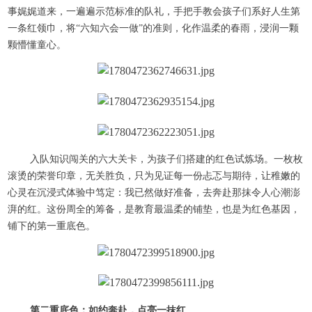
事娓娓道来，一遍遍示范标准的队礼，手把手教会孩子们系好人生第
一条红领巾，将“六知六会一做”的准则，化作温柔的春雨，浸润一颗
颗懵懂童心。
入队知识闯关的六大关卡，为孩子们搭建的红色试炼场。一枚枚
滚烫的荣誉印章，无关胜负，只为见证每一份忐忑与期待，让稚嫩的
心灵在沉浸式体验中笃定：我已然做好准备，去奔赴那抹令人心潮澎
湃的红。这份周全的筹备，是教育最温柔的铺垫，也是为红色基因，
铺下的第一重底色。
第二重底色：如约奔赴，点亮一抹红