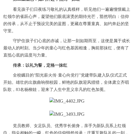
看见孩子们日夜练习敬礼的认真模样，听见他们一遍遍憧憬戴上
红领巾的雀跃心声，凝望他们眼底滚烫的期待光芒，豁然明白：信仰
的传承，从不止于预设完美的蓝图，更藏在尊重童真、如约奔赴的坚
守里。
守护住孩子们心底的赤诚，让那一刻如期而至，这便是属于成长
最动人的时刻。当少年的童心与红色基因相逢，胸前那抹红，便有了
直抵心底的温度与力量。
传承：以礼为誓，定格一抹红
全校瞩目的“阳光薪火传·童心向党行”党建带队建入队仪式正式
开始。雄壮的出旗曲响彻校园，鲜艳的队旗迎风猎猎，全体肃立齐唱
队歌，83名杨柳娃，迎来了人生中意义非凡的红色加冕。
党员教师、女足队员、优秀学长俯身，亲手为新队员系上红领
巾，指尖相触的一瞬，红色的信仰悄然传承；庄重互敬队礼的一刻，