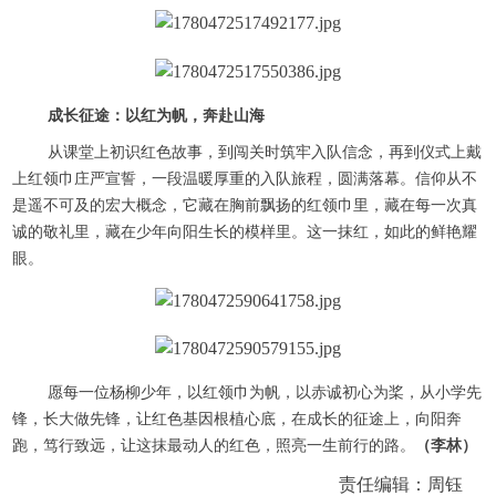
成长征途：以红为帆，奔赴山海
从课堂上初识红色故事，到闯关时筑牢入队信念，再到仪式上戴
上红领巾庄严宣誓，一段温暖厚重的入队旅程，圆满落幕。信仰从不
是遥不可及的宏大概念，它藏在胸前飘扬的红领巾里，藏在每一次真
诚的敬礼里，藏在少年向阳生长的模样里。这一抹红，如此的鲜艳耀
眼。
愿每一位杨柳少年，以红领巾为帆，以赤诚初心为桨，从小学先
锋，长大做先锋，让红色基因根植心底，在成长的征途上，向阳奔
跑，笃行致远，让这抹最动人的红色，照亮一生前行的路。
（李林）
责任编辑：周钰