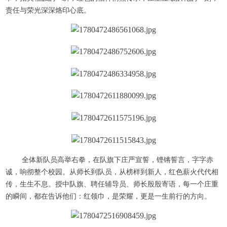
责任与荣光深深烙印心底。
全体新队员高举右拳，在队旗下庄严宣誓，铿锵誓言，字字赤
诚，响彻整个校园。从师长到队员，从榜样到新人，红色薪火代代相
传，生生不息。授中队旗、聘任辅导员、师长殷殷寄语，每一个庄重
的瞬间，都在告诉他们：红领巾，是荣耀，更是一生前行的方向。