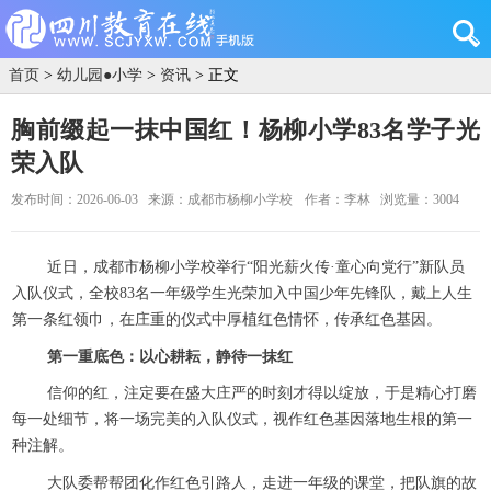
首页
>
幼儿园●小学
>
资讯
> 正文
胸前缀起一抹中国红！杨柳小学83名学子光
荣入队
发布时间：2026-06-03
来源：成都市杨柳小学校
作者：李林
浏览量：3004
近日，成都市杨柳小学校举行“阳光薪火传·童心向党行”新队员
入队仪式，全校83名一年级学生光荣加入中国少年先锋队，戴上人生
第一条红领巾，在庄重的仪式中厚植红色情怀，传承红色基因。
第一重底色：以心耕耘，静待一抹红
信仰的红，注定要在盛大庄严的时刻才得以绽放，于是精心打磨
每一处细节，将一场完美的入队仪式，视作红色基因落地生根的第一
种注解。
大队委帮帮团化作红色引路人，走进一年级的课堂，把队旗的故