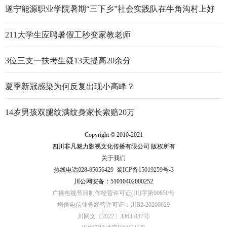
遂宁能源职业学院暑期“三下乡”社会实践队在牛角沟村上好
行走的思政大课
211大学生应聘暑假工秒变家教老师
3位三支一扶考生疑13天提高20余分
夏季新冠感染为何反复出现小高峰？
14岁男孩双腿纹满纹身家长索赔20万
Copyright © 2010-2021
四川非凡魅力影视文化传播有限公司 版权所有
关于我们
热线电话028-85056429
蜀ICP备15019259号-3
川公网安备：51010402000252
广播电视节目制作经营许可证(川)字第00850号
增值电信业务经营许可证：川B2-20200029
川网文〔2022〕3363-037号