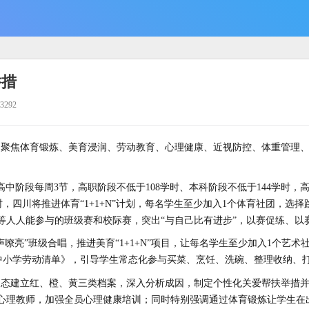
举措
292
，聚焦体育锻炼、美育浸润、劳动教育、心理健康、近视防控、体重管理
中阶段每周3节，高职阶段不低于108学时、本科阶段不低于144学时
，四川将推进体育“1+1+N”计划，每名学生至少加入1个体育社团，选
等人人能参与的班级赛和校际赛，突出“与自己比有进步”，以赛促练、以
嘹亮”班级合唱，推进美育“1+1+N”项目，让每名学生至少加入1个艺
中小学劳动清单》，引导学生常态化参与买菜、烹饪、洗碗、整理收纳、
动态建立红、橙、黄三类档案，深入分析成因，制定个性化关爱帮扶举措
职心理教师，加强全员心理健康培训；同时特别强调通过体育锻炼让学生在