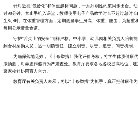
针对近视“低龄化”和体重超标问题，一系列刚性约束同步出台。
过90分钟。禁止手机入课堂，教师使用电子产品教学时长不超过总时长
生8小时。在体重管理方面，定期测量学生身高、体重、腰围，为超重
每周公示带量食谱。
守护“舌尖上的安全”同样严格。中小学、幼儿园相关负责人陪餐
到食材采购人员，逐一明确责任，建立明责、尽责、追责、问责机制。
为确保落地见效，《十条举措》强化评价考核，将学生体质健康
康抽测，对弄虚作假行为严肃查处。教育厅要求各地各校提高站位，建
聚家校社协同育人合力。
教育厅有关负责人表示，将以“十条举措”为抓手，真正把健康作