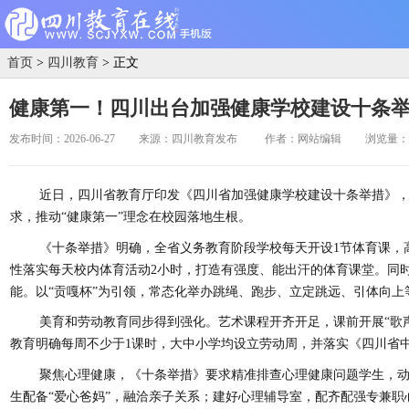
首页
>
四川教育
> 正文
健康第一！四川出台加强健康学校建设十条
发布时间：2026-06-27
来源：四川教育发布
作者：网站编辑
浏览量：3
近日，四川省教育厅印发《四川省加强健康学校建设十条举措》
求，推动“健康第一”理念在校园落地生根。
《十条举措》明确，全省义务教育阶段学校每天开设1节体育课，高
性落实每天校内体育活动2小时，打造有强度、能出汗的体育课堂。同时
能。以“贡嘎杯”为引领，常态化举办跳绳、跑步、立定跳远、引体向上
美育和劳动教育同步得到强化。艺术课程开齐开足，课前开展“歌声
教育明确每周不少于1课时，大中小学均设立劳动周，并落实《四川省
聚焦心理健康，《十条举措》要求精准排查心理健康问题学生，
生配备“爱心爸妈”，融洽亲子关系；建好心理辅导室，配齐配强专兼