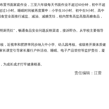
布置书面家庭作业，三至六年级每天书面作业不超过60分钟，初中不超
超过1小时。睡眠时间被再度重申：小学生10小时、初中生9小时、高中
园食堂全面推行减盐、减油、减糖烹饪，校内禁售高盐高脂高糖食品，
+明厨亮灶”，畅通食品安全问题反映渠道，接诉即办。从学校主要领导
考核，近视率和肥胖率同步纳入中小学、幼儿园考核。省级将开展体质健
家长课堂引导家长履行户外活动、睡眠、电子产品管控等监护责任，凝
劲，为成长成才打牢健康根基。
责任编辑：江蕾