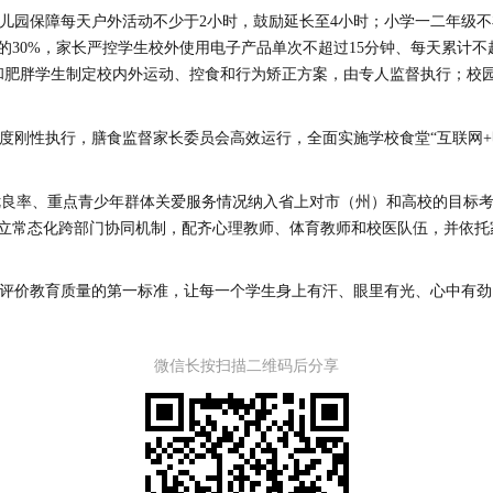
幼儿园保障每天户外活动不少于2小时，鼓励延长至4小时；小学一二年级不
的30%，家长严控学生校外使用电子产品单次不超过15分钟、每天累计不
和肥胖学生制定校内外运动、控食和行为矫正方案，由专人监督执行；校
制度刚性执行，膳食监督家长委员会高效运行，全面实施学校食堂“互联网
优良率、重点青少年群体关爱服务情况纳入省上对市（州）和高校的目标
立常态化跨部门协同机制，配齐心理教师、体育教师和校医队伍，并依托
为评价教育质量的第一标准，让每一个学生身上有汗、眼里有光、心中有
微信长按扫描二维码后分享