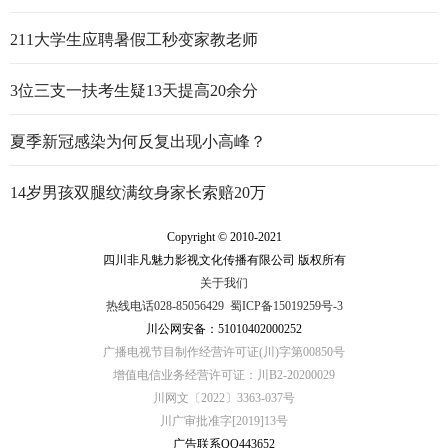
行走的思政大课
211大学生应聘暑假工秒变家教老师
3位三支一扶考生疑13天提高20余分
夏季新冠感染为何反复出现小高峰？
14岁男孩双腿纹满纹身家长索赔20万
Copyright © 2010-2021
四川非凡魅力影视文化传播有限公司 版权所有
关于我们
热线电话028-85056429
蜀ICP备15019259号-3
川公网安备：51010402000252
广播电视节目制作经营许可证(川)字第00850号
增值电信业务经营许可证：川B2-20200029
川网文〔2022〕3363-037号
川广审批准字[2019]13号
广告联系QQ443652