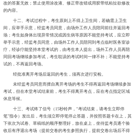
改的答案无效；禁止使用涂改液、修正带改错或用胶带纸粘扯欲修改
的内容。
十二、考试过程中，考生原则上不得上卫生间，若确需上卫生
间，应举手示意，经监考员同意，由场外工作人员陪同前往并返回考
场；考生如身体出现异常情况或因生病等原因不能坚持考试，应立即
举手示意，经监考员同意，由场外工作人员陪同到考点临时医务室诊
疗，经诊疗能坚持本堂考试的，由考生本人提出，场外工作人员再陪
同回考场继续参加考试，考生耽误的考试时间一律不补；不能坚持考
试的，不再返回考场。
经批准离开考场后返回的考生，须再次进行安检。
未经监考员同意而擅自离开考场的考生不得再返回考场继续参加
考试，但在本堂考试结束前，考生不得离开考点，应在考点指定区域
休息等候。
十三、考试终了信号（15秒铃声，“考试结束，请考生立即停
笔”指令）发出后，考生须立即停笔停止答题，并按照答题卡在上，其
下依次为试卷、草稿纸的顺序整理好，放在桌上，坐待监考员逐个验
收后有序退出考场（提前交卷的考生参照执行，提前交卷出场后不得