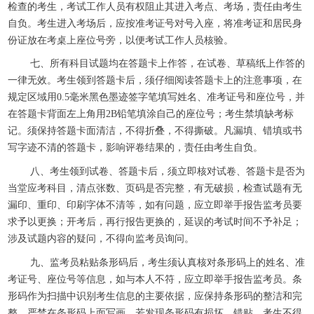
检查的考生，考试工作人员有权阻止其进入考点、考场，责任由考生
自负。考生进入考场后，应按准考证号对号入座，将准考证和居民身
份证放在考桌上座位号旁，以便考试工作人员核验。
七、所有科目试题均在答题卡上作答，在试卷、草稿纸上作答的
一律无效。考生领到答题卡后，须仔细阅读答题卡上的注意事项，在
规定区域用0.5毫米黑色墨迹签字笔填写姓名、准考证号和座位号，并
在答题卡背面左上角用2B铅笔填涂自己的座位号；考生禁填缺考标
记。须保持答题卡面清洁，不得折叠，不得撕破。凡漏填、错填或书
写字迹不清的答题卡，影响评卷结果的，责任由考生自负。
八、考生领到试卷、答题卡后，须立即核对试卷、答题卡是否为
当堂应考科目，清点张数、页码是否完整，有无破损，检查试题有无
漏印、重印、印刷字体不清等，如有问题，应立即举手报告监考员要
求予以更换；开考后，再行报告更换的，延误的考试时间不予补足；
涉及试题内容的疑问，不得向监考员询问。
九、监考员粘贴条形码后，考生须认真核对条形码上的姓名、准
考证号、座位号等信息，如与本人不符，应立即举手报告监考员。条
形码作为扫描中识别考生信息的主要依据，应保持条形码的整洁和完
整，严禁在条形码上面写画，若发现条形码有损坏、错贴，考生不得