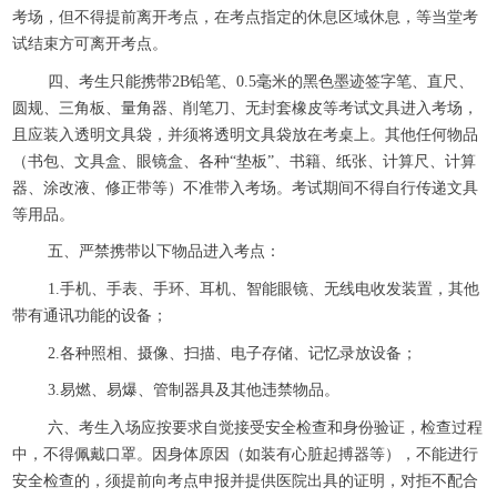
考场，但不得提前离开考点，在考点指定的休息区域休息，等当堂考
试结束方可离开考点。
四、考生只能携带2B铅笔、0.5毫米的黑色墨迹签字笔、直尺、
圆规、三角板、量角器、削笔刀、无封套橡皮等考试文具进入考场，
且应装入透明文具袋，并须将透明文具袋放在考桌上。其他任何物品
（书包、文具盒、眼镜盒、各种“垫板”、书籍、纸张、计算尺、计算
器、涂改液、修正带等）不准带入考场。考试期间不得自行传递文具
等用品。
五、严禁携带以下物品进入考点：
1.手机、手表、手环、耳机、智能眼镜、无线电收发装置，其他
带有通讯功能的设备；
2.各种照相、摄像、扫描、电子存储、记忆录放设备；
3.易燃、易爆、管制器具及其他违禁物品。
六、考生入场应按要求自觉接受安全检查和身份验证，检查过程
中，不得佩戴口罩。因身体原因（如装有心脏起搏器等），不能进行
安全检查的，须提前向考点申报并提供医院出具的证明，对拒不配合