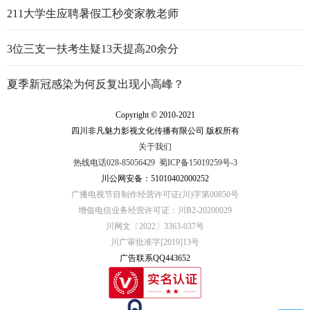
行走的思政大课
211大学生应聘暑假工秒变家教老师
3位三支一扶考生疑13天提高20余分
夏季新冠感染为何反复出现小高峰？
Copyright © 2010-2021
四川非凡魅力影视文化传播有限公司 版权所有
关于我们
热线电话028-85056429
蜀ICP备15019259号-3
川公网安备：51010402000252
广播电视节目制作经营许可证(川)字第00850号
增值电信业务经营许可证：川B2-20200029
川网文〔2022〕3363-037号
川广审批准字[2019]13号
广告联系QQ443652