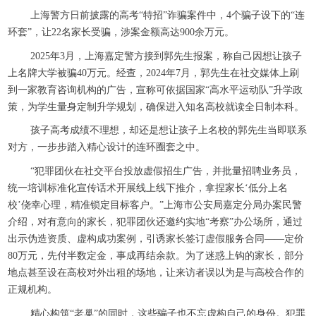
上海警方日前披露的高考“特招”诈骗案件中，4个骗子设下的“连
环套”，让22名家长受骗，涉案金额高达900余万元。
2025年3月，上海嘉定警方接到郭先生报案，称自己因想让孩子
上名牌大学被骗40万元。经查，2024年7月，郭先生在社交媒体上刷
到一家教育咨询机构的广告，宣称可依据国家“高水平运动队”升学政
策，为学生量身定制升学规划，确保进入知名高校就读全日制本科。
孩子高考成绩不理想，却还是想让孩子上名校的郭先生当即联系
对方，一步步踏入精心设计的连环圈套之中。
“犯罪团伙在社交平台投放虚假招生广告，并批量招聘业务员，
统一培训标准化宣传话术开展线上线下推介，拿捏家长‘低分上名
校’侥幸心理，精准锁定目标客户。”上海市公安局嘉定分局办案民警
介绍，对有意向的家长，犯罪团伙还邀约实地“考察”办公场所，通过
出示伪造资质、虚构成功案例，引诱家长签订虚假服务合同——定价
80万元，先付半数定金，事成再结余款。为了迷惑上钩的家长，部分
地点甚至设在高校对外出租的场地，让来访者误以为是与高校合作的
正规机构。
精心构筑“老巢”的同时，这些骗子也不忘虚构自己的身份。犯罪