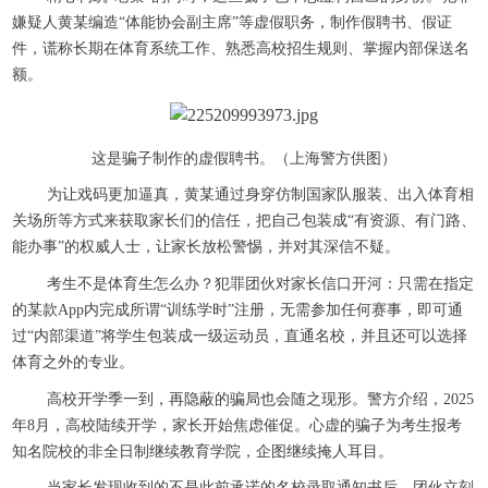
嫌疑人黄某编造“体能协会副主席”等虚假职务，制作假聘书、假证
件，谎称长期在体育系统工作、熟悉高校招生规则、掌握内部保送名
额。
这是骗子制作的虚假聘书。（上海警方供图）
为让戏码更加逼真，黄某通过身穿仿制国家队服装、出入体育相
关场所等方式来获取家长们的信任，把自己包装成“有资源、有门路、
能办事”的权威人士，让家长放松警惕，并对其深信不疑。
考生不是体育生怎么办？犯罪团伙对家长信口开河：只需在指定
的某款App内完成所谓“训练学时”注册，无需参加任何赛事，即可通
过“内部渠道”将学生包装成一级运动员，直通名校，并且还可以选择
体育之外的专业。
高校开学季一到，再隐蔽的骗局也会随之现形。警方介绍，2025
年8月，高校陆续开学，家长开始焦虑催促。心虚的骗子为考生报考
知名院校的非全日制继续教育学院，企图继续掩人耳目。
当家长发现收到的不是此前承诺的名校录取通知书后，团伙立刻