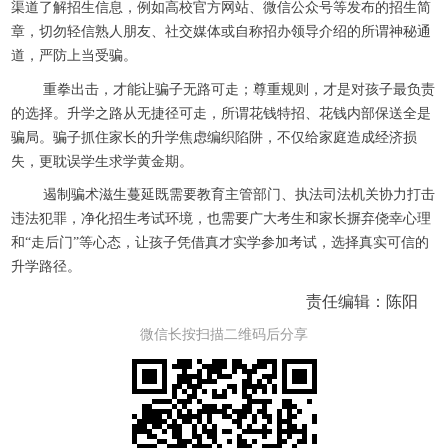
渠道了解招生信息，例如高校官方网站、微信公众号等发布的招生简
章，切勿轻信熟人朋友、社交媒体或自称招办领导介绍的所谓神秘通
道，严防上当受骗。
重拳出击，才能让骗子无路可走；尊重规则，才是对孩子最负责
的选择。升学之路从无捷径可走，所谓花钱特招、花钱内部保送全是
骗局。骗子抓住家长的升学焦虑编织陷阱，不仅给家庭造成经济损
失，更耽误学生求学黄金期。
遏制骗术滋生蔓延既需要教育主管部门、执法司法机关协力打击
违法犯罪，净化招生考试环境，也需要广大考生和家长摒弃侥幸心理
和“走后门”等心态，让孩子凭借真才实学参加考试，选择真实可信的
升学路径。
责任编辑：陈阳
微信长按扫描二维码后分享