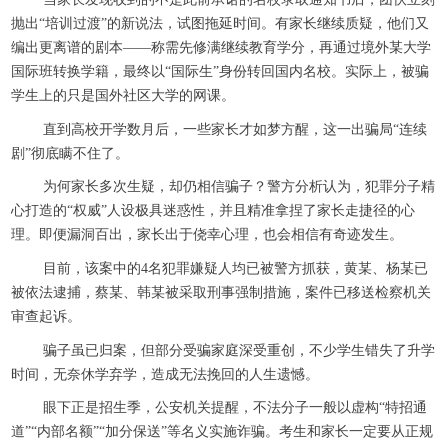
抛出“培训过渡”的新说法，试图拖延时间。有家长继续质疑，他们又
编出更离谱的剧本——称需先修满继续教育学分，再通过境外某大学
国际班转换学籍，最终以“国际生”身份转回国内名校。实际上，被骗
学生上的只是国外社区大学的网课。
直到高校开学数月后，一些家长才如梦方醒，这一出骗局“连续
剧”彻底瞒不住了。
为何家长多次生疑，却仍相信骗子？警方分析认为，犯罪分子精
心打造的“权威”人设极具迷惑性，并且精准拿捏了家长走捷径的心
理。即便漏洞百出，家长出于侥幸心理，也会相信有奇迹发生。
目前，该案中的4名犯罪嫌疑人均已被警方抓获，黄某、杨某已
被依法逮捕，蔡某、韩某被采取刑事强制措施，案件已移送检察机关
审查起诉。
骗子虽已归案，但部分受骗家庭深受重创，不少学生错失了升学
时间，无奈休学弃学，造成无法挽回的人生遗憾。
眼下正是招生季，公安机关提醒，不法分子一般以虚构“特招通
道”“内部名额”“加分保送”等名义实施诈骗。考生和家长一定要从正规