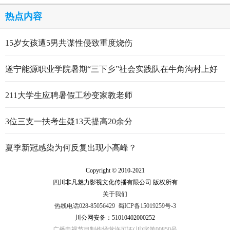
热点内容
15岁女孩遭5男共谋性侵致重度烧伤
遂宁能源职业学院暑期“三下乡”社会实践队在牛角沟村上好
行走的思政大课
211大学生应聘暑假工秒变家教老师
3位三支一扶考生疑13天提高20余分
夏季新冠感染为何反复出现小高峰？
Copyright © 2010-2021
四川非凡魅力影视文化传播有限公司 版权所有
关于我们
热线电话028-85056429
蜀ICP备15019259号-3
川公网安备：51010402000252
广播电视节目制作经营许可证(川)字第00850号