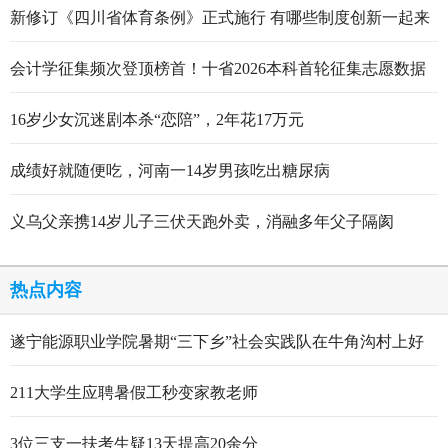
新修订《四川省体育条例》正式施行 有哪些制度创新一起来
看
会计学征集频次登顶榜首！十省2026本科首轮征集志愿数据
出炉
16岁少女沉迷剧本杀“恋陪”，2年花17万元
成绩好就随便吃，河南一14岁男孩吃出糖尿病
义乌父亲携14岁儿子三伏天跑外卖，消融多年父子隔阂
热点内容
遂宁能源职业学院暑期“三下乡”社会实践队在牛角沟村上好
行走的思政大课
211大学生应聘暑假工秒变家教老师
3位三支一扶考生疑13天提高20余分