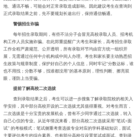
地、通讯不畅，可能会对正常录取造成影响。因此建议考生在查询到
正式录取结果之前，先不要规划长途出行，保持通信畅通。
警惕招生诈骗
每年招生录取期间，有些不法分子会冒充高校录取人员、招考机
构工作人员实施诈骗。在此郑重提醒广大考生和家长，高考招生录取
工作全程严肃规范、公开透明，所有录取环节均由官方统一组织开
展，无需通过任何中介机构或中间人办理。考生和家长要主动熟悉招
生政策与规章制度，保护好自己的个人信息，同时牢记“分数达标，谁
也不用找；分数不够，找谁都没用”的基本原则，理性判断、擦亮双
眼，谨防上当受骗。
提前了解高校二次选拔
查到录取结果之后，考生可以进一步搜集了解录取院校的相关入
学安排，其中部分高校开设的二次选拔尤其值得重视。对考生而言，
二次选拔是十分宝贵的发展机会，曾有不少同学通过二次选拔，转入
自己心仪的专业。从近年情况来看，部分高校二次选拔采用“笔试+面
试” 的考核模式：笔试侧重考查选拔专业对应的学科基础知识，面试
主要评估考生的综合素养。也有部分高校仅设置笔试或面试。查到录