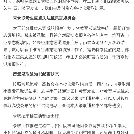
时间，实时掌握我省录取工作的整体节奏。考生和家长们后续还可以
关注“四川教育发布”，我们会及时发布各批次录取进展。
未录取考生重点关注征集志愿机会
对于部分批次未完成的招生计划，省教育考试院将统一组织征集
志愿填报。暂未被录取、且符合对应批次报考条件的考生，均可参与
征集志愿填报。如果征集志愿通道开启后，仍未查询到个人录取结
果，就可以着手准备征集志愿的填报工作了。需要特别提醒的是，部
分批次征集志愿的填报时间较短，考生务必紧盯官方通知，千万别错
过填报时机。
留意录取通知书邮寄状态
按照常规流程，高校会在本批次录取结束后一周左右，向录取新
生寄发录取通知书。若考生已经通过四川教育发布、省教育考试院或
高校官方网站确认了录取结果，却迟迟未收到通知书，可以及时拨打
录取高校公布的招生咨询电话，查询本人录取通知书的邮寄进度。
录取结果确定前暂缓出行
录取工作推进过程中，招生院校可能因录取需要联系考生本人，
比如通知补充体检补检材料、提交相关证明资料等。如果考生身处外