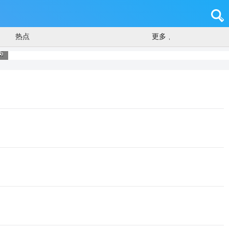
热点
更多
跋
戴手链美甲给宝宝打针护士已停职
6