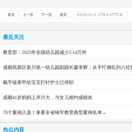
首页
上一页
下一页
尾页
当前第3页 共
1778
页
17771
条
最近关注
教育部：2025年全国幼儿园减少2.14万所
成都高新区新川第一幼儿园副园长廖承辉：从手忙脚乱到八轮
戴手链美甲给宝宝打针护士已停职
成都41岁妈妈上岸川大，与女儿相约成校友
70个案例入选！来看全省铸牢教育典型案例名单→
热点内容