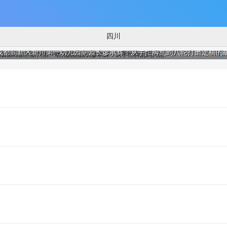
四川
成都高新区新川第一幼儿园副园长廖承辉：从手忙脚乱到八轮打磨定稿的
2
/
涉与顿悟