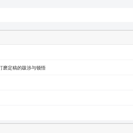
打磨定稿的跋涉与顿悟